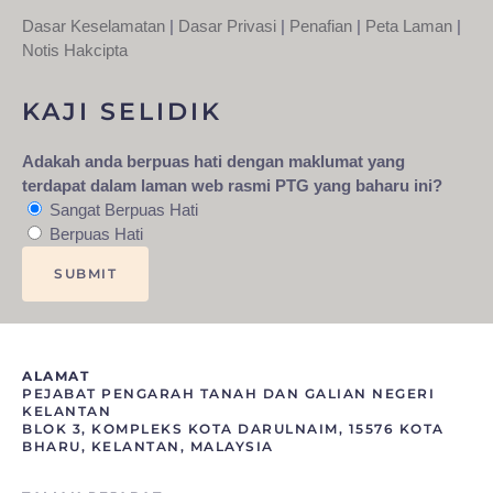
Dasar Keselamatan
|
Dasar Privasi
|
Penafian
|
Peta Laman
|
Notis Hakcipta
KAJI SELIDIK
Adakah anda berpuas hati dengan maklumat yang
terdapat dalam laman web rasmi PTG yang baharu ini?
Sangat Berpuas Hati
Berpuas Hati
ALAMAT
PEJABAT PENGARAH TANAH DAN GALIAN NEGERI
KELANTAN
BLOK 3, KOMPLEKS KOTA DARULNAIM, 15576 KOTA
BHARU, KELANTAN, MALAYSIA