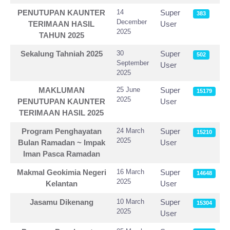
PENUTUPAN KAUNTER
14
Super
383
December
TERIMAAN HASIL
User
2025
TAHUN 2025
Sekalung Tahniah 2025
30
Super
502
September
User
2025
MAKLUMAN
25 June
Super
15179
2025
PENUTUPAN KAUNTER
User
TERIMAAN HASIL 2025
Program Penghayatan
24 March
Super
15210
2025
Bulan Ramadan ~ Impak
User
Iman Pasca Ramadan
Makmal Geokimia Negeri
16 March
Super
14648
2025
Kelantan
User
Jasamu Dikenang
10 March
Super
15304
2025
User