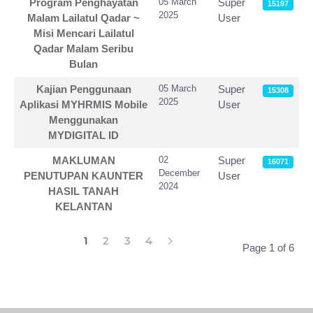
Program Penghayatan
05 March
Super
15197
2025
Malam Lailatul Qadar ~
User
Misi Mencari Lailatul
Qadar Malam Seribu
Bulan
Kajian Penggunaan
05 March
Super
15308
2025
Aplikasi MYHRMIS Mobile
User
Menggunakan
MYDIGITAL ID
MAKLUMAN
02
Super
16071
December
PENUTUPAN KAUNTER
User
2024
HASIL TANAH
KELANTAN
1
2
3
4
Page 1 of 6