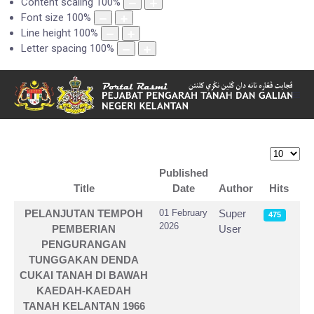
Content scaling
100
%
Font size
100
%
Line height
100
%
Letter spacing
100
%
Display #
Published
Title
Date
Author
Hits
Articles
PELANJUTAN TEMPOH
01 February
Super
475
2026
PEMBERIAN
User
PENGURANGAN
TUNGGAKAN DENDA
CUKAI TANAH DI BAWAH
KAEDAH-KAEDAH
TANAH KELANTAN 1966