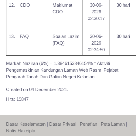
12.
CDO
Maklumat
30-06-
30 hari
CDO
2026
02:30:17
13.
FAQ
Soalan Lazim
30-06-
30 hari
(FAQ)
2026
02:34:50
Markah Naziran (6%) = 1.3846153846154% * Aktiviti
Pengemaskinian Kandungan Laman Web Rasmi Pejabat
Pengarah Tanah Dan Galian Negeri Kelantan
Created on
04 December 2021
.
Hits: 19847
Dasar Keselamatan
|
Dasar Privasi
|
Penafian
|
Peta Laman
|
Notis Hakcipta