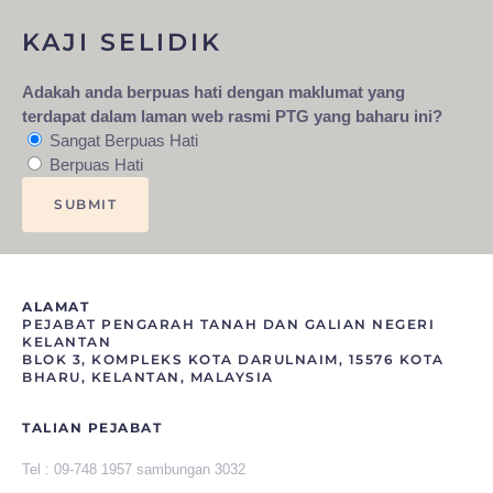
KAJI SELIDIK
Adakah anda berpuas hati dengan maklumat yang
terdapat dalam laman web rasmi PTG yang baharu ini?
Sangat Berpuas Hati
Berpuas Hati
ALAMAT
PEJABAT PENGARAH TANAH DAN GALIAN NEGERI
KELANTAN
BLOK 3, KOMPLEKS KOTA DARULNAIM, 15576 KOTA
BHARU, KELANTAN, MALAYSIA
TALIAN PEJABAT
Tel :
09-748 1957 sambungan 3032