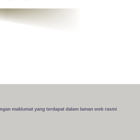
engan maklumat yang terdapat dalam laman web rasmi