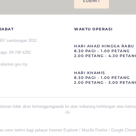
JABAT
WAKTU OPERASI
1957 sambungan 3032
HARI AHAD HINGGA RABU
8.30 PAGI - 1.00 PETANG
sapp
:
09-748 4292
2.00 PETANG - 4.30 PETAN
]kelantan.gov.my
HARI KHAMIS
8.30 PAGI - 1.00 PETANG
2.00 PETANG - 3.00 PETAN
elantan tidak akan bertanggungjawab ke atas sebarang kehilangan atau kemu
ini.
versi terkini bagi pelayar Internet Explorer / Mozilla Firefox / Google Chro