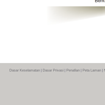
Dasar Keselamatan
|
Dasar Privasi
|
Penafian
|
Peta Laman
|