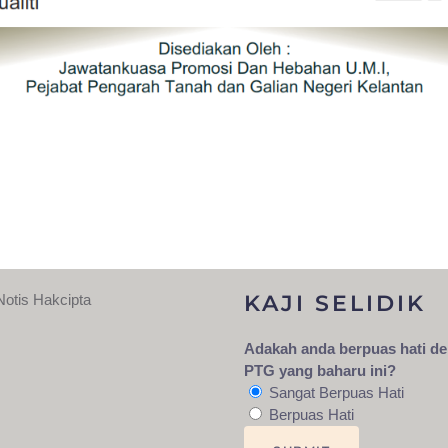
KAJI SELIDIK
Notis Hakcipta
Adakah anda berpuas hati d
PTG yang baharu ini?
Sangat Berpuas Hati
Berpuas Hati