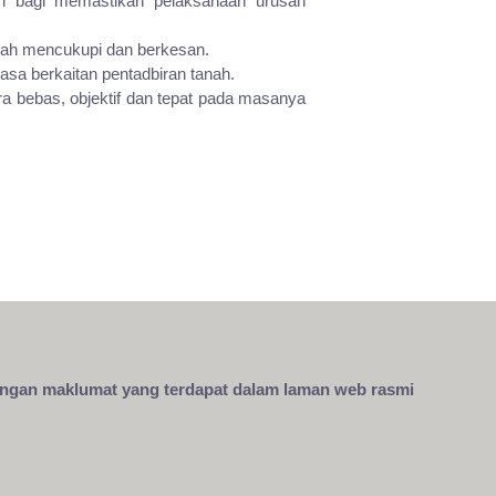
ri bagi memastikan pelaksanaan urusan
lah mencukupi dan berkesan.
a berkaitan pentadbiran tanah.
 bebas, objektif dan tepat pada masanya
engan maklumat yang terdapat dalam laman web rasmi