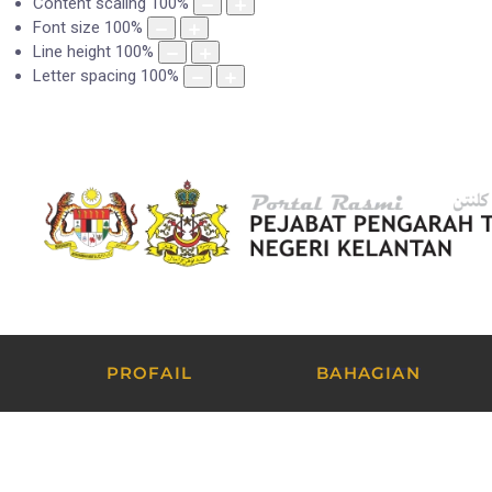
Content scaling
100
%
Font size
100
%
Line height
100
%
Letter spacing
100
%
PROFAIL
BAHAGIAN