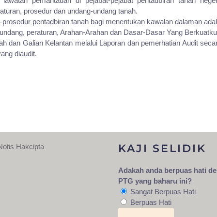
 lawatan pemantauan di pejabat-pejabat pentadbiran tanah nege
eraturan, prosedur dan undang-undang tanah.
r-prosedur pentadbiran tanah bagi menentukan kawalan dalaman ada
ndang, peraturan, Arahan-Arahan dan Dasar-Dasar Yang Berkuatkuas
dan Galian Kelantan melalui Laporan dan pemerhatian Audit secara
ang diaudit.
KAJI SELIDIK
Notis Hakcipta
Adakah anda berpuas hati d
PTG yang baharu ini?
Sangat Berpuas Hati
Berpuas Hati