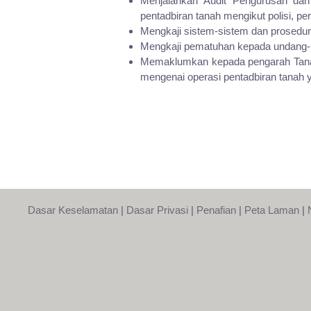
Menjalankan Audit Pengurusan dan
pentadbiran tanah mengikut polisi, p
Mengkaji sistem-sistem dan prosedu
Mengkaji pematuhan kepada undang-u
Memaklumkan kepada pengarah Tanah 
mengenai operasi pentadbiran tanah y
Dasar Keselamatan
|
Dasar Privasi
|
Penafian
|
Peta Laman
|