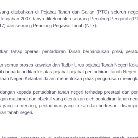
yang ditubuhkan di Pejabat Tanah dan Galian (PTG) seluruh neg
ertengahan 2007. Ianya diketuai oleh seorang Penolong Pengarah 
N17) dan seorang Penolong Pegawai Tanah (N17).
an tahap operasi pentadbiran Tanah berpandukan polisi, perat
n semua proses kawalan dan Tadbir Urus pejabat Tanah Negeri Kela
 daripada auditan ke atas pejabat-pejabat pentadbiran Tanah Negeri 
Tanah Negeri Kelantan dalam menentukan pihak pengurusan mening
dangan kepada pentadbiran tanah negeri terhadap prestasi dan pen
gan matlamat dan objektif yang ditentukan oleh pentadiran tanah nege
yang cemerlang, pentadbiran yang cekap dan berkesan, disampi
an tanah negeri.