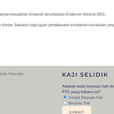
alahan-kesalahan di bawah peruntukkan Enakmen Mineral 2001;
Kertas Siasatan bagi tujuan pendakwaan kesalahan-kesalahan yang 
KAJI SELIDIK
Notis Hakcipta
Adakah anda berpuas hati d
PTG yang baharu ini?
Sangat Berpuas Hati
Berpuas Hati