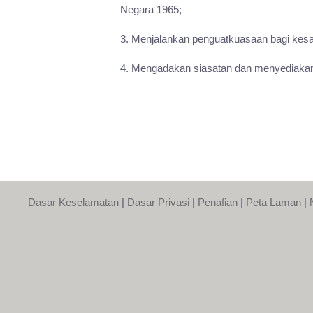
Negara 1965;
3. Menjalankan penguatkuasaan bagi kes
4. Mengadakan siasatan dan menyediakan 
Dasar Keselamatan
|
Dasar Privasi
|
Penafian
|
Peta Laman
|