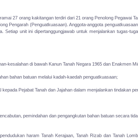
ai 27 orang kakitangan terdiri dari 21 orang Penolong Pegawai Ta
long Pengarah (Penguatkuasaan). Anggota-anggota penguatkuasaan di
Setiap unit ini dipertanggungjawab untuk menjalankan tugas-tuga
ahan-kesalahan di bawah Kanun Tanah Negara 1965 dan Enakmen Min
ahan bahan batuan melalui kadah-kaedah penguatkuasaan;
l kepada Pejabat Tanah dan Jajahan dalam menjalankan tindakan p
pencabutan, pemindahan dan pengangkutan bahan batuan secara tid
s pendudukan haram Tanah Kerajaan, Tanah Rizab dan Tanah Lom