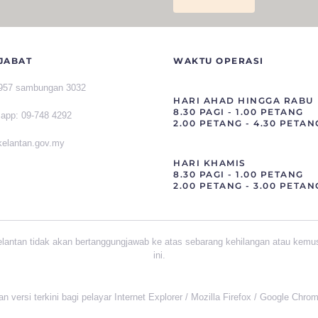
JABAT
WAKTU OPERASI
1957 sambungan 3032
HARI AHAD HINGGA RABU
8.30 PAGI - 1.00 PETANG
sapp
:
09-748 4292
2.00 PETANG - 4.30 PETAN
]kelantan.gov.my
HARI KHAMIS
8.30 PAGI - 1.00 PETANG
2.00 PETANG - 3.00 PETAN
elantan tidak akan bertanggungjawab ke atas sebarang kehilangan atau kemu
ini.
versi terkini bagi pelayar Internet Explorer / Mozilla Firefox / Google Chro