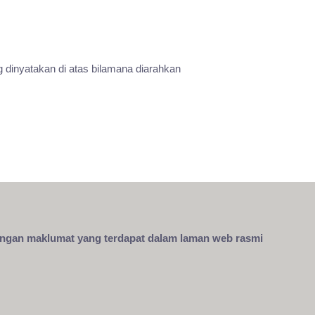
dinyatakan di atas bilamana diarahkan
engan maklumat yang terdapat dalam laman web rasmi