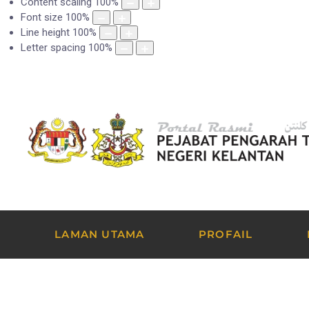
Content scaling
100
%
Font size
100
%
Line height
100
%
Letter spacing
100
%
LAMAN UTAMA
PROFAIL