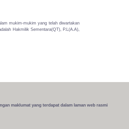
 dalam mukim-mukim yang telah diwartakan
adalah Hakmilik Sementara(QT), P.L(A.A),
engan maklumat yang terdapat dalam laman web rasmi