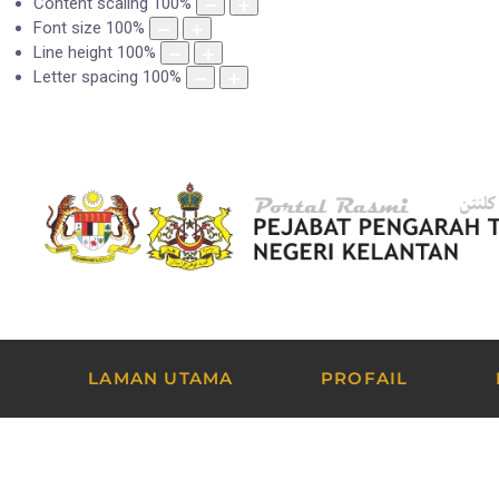
Content scaling
100
%
Font size
100
%
Line height
100
%
Letter spacing
100
%
LAMAN UTAMA
PROFAIL