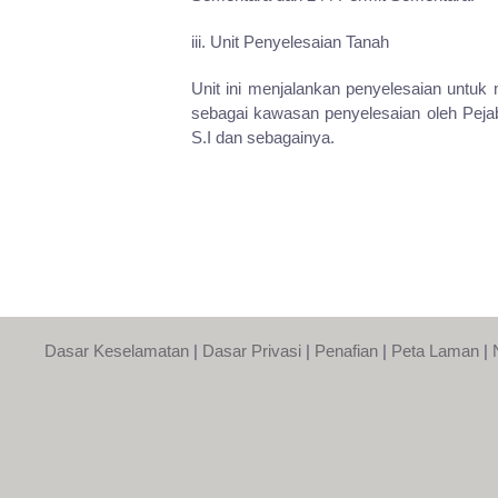
iii. Unit Penyelesaian Tanah
Unit ini menjalankan penyelesaian untuk
sebagai kawasan penyelesaian oleh Pejab
S.I dan sebagainya.
Dasar Keselamatan
|
Dasar Privasi
|
Penafian
|
Peta Laman
|