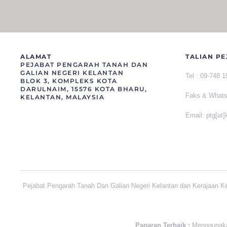
ALAMAT
TALIAN PE
PEJABAT PENGARAH TANAH DAN
GALIAN NEGERI KELANTAN
Tel :
09-748 
BLOK 3, KOMPLEKS KOTA
DARULNAIM, 15576 KOTA BHARU,
Faks &
What
KELANTAN, MALAYSIA
Email: ptg[at
Pejabat Pengarah Tanah Dan Galian Negeri Kelantan dan Kerajaan K
Paparan Terbaik :
Menggunakan 