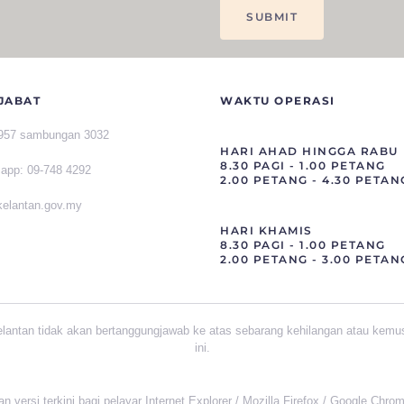
JABAT
WAKTU OPERASI
1957 sambungan 3032
HARI AHAD HINGGA RABU
8.30 PAGI - 1.00 PETANG
sapp
:
09-748 4292
2.00 PETANG - 4.30 PETAN
]kelantan.gov.my
HARI KHAMIS
8.30 PAGI - 1.00 PETANG
2.00 PETANG - 3.00 PETAN
elantan tidak akan bertanggungjawab ke atas sebarang kehilangan atau kemu
ini.
versi terkini bagi pelayar Internet Explorer / Mozilla Firefox / Google Chro