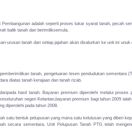
nit Pembangunan adalah seperti proses tukar syarat tanah, pecah 
ah balik tanah dan berimiliksemula.
urusan tanah dari setiap jajahan akan disalurkan ke unit ini unu
pemberimilikan tanah, pengeluaran lesen pendudukan sementara (T
ara diatas tanah kerajaan dan tanah rizab.
ripada hasil tanah. Bayaran premium diperolehi melalui proses 
 keseluruhan negeri Kelantan,bayaran premium bagi tahun 2009 ialah
g diperolehi pada tahun 2008.
h satu bentuk pelupusan yang mana satu kelulusan yang diberi ke
anah secara sementara. Unit Pelupusan Tanah PTG telah menge