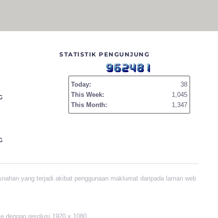
STATISTIK PENGUNJUNG
Today:
38
This Week:
1,045
G
This Month:
1,347
G
snahan yang terjadi akibat penggunaan maklumat daripada laman web
me dengan resolusi 1920 x 1080.