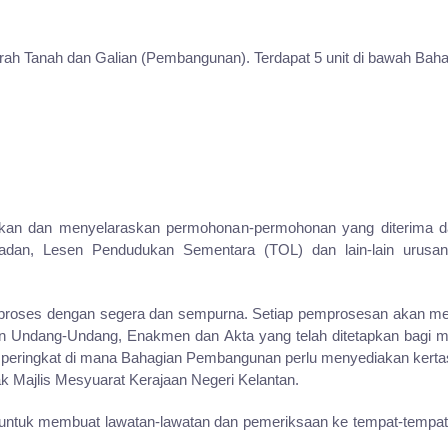
arah Tanah dan Galian (Pembangunan). Terdapat 5 unit di bawah Bah
kan dan menyelaraskan permohonan-permohonan yang diterima dar
an, Lesen Pendudukan Sementara (TOL) dan lain-lain urusan b
proses dengan segera dan sempurna. Setiap pemprosesan akan melal
engan Undang-Undang, Enakmen dan Akta yang telah ditetapkan bagi 
peringkat di mana Bahagian Pembangunan perlu menyediakan kertas
k Majlis Mesyuarat Kerajaan Negeri Kelantan.
b untuk membuat lawatan-lawatan dan pemeriksaan ke tempat-tempat