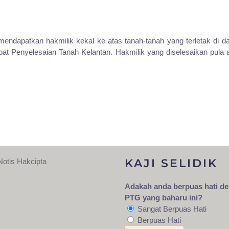
 mendapatkan hakmilik kekal ke atas tanah-tanah yang terletak di
at Penyelesaian Tanah Kelantan. Hakmilik yang diselesaikan pula 
KAJI SELIDIK
Notis Hakcipta
Adakah anda berpuas hati d
PTG yang baharu ini?
Sangat Berpuas Hati
Berpuas Hati